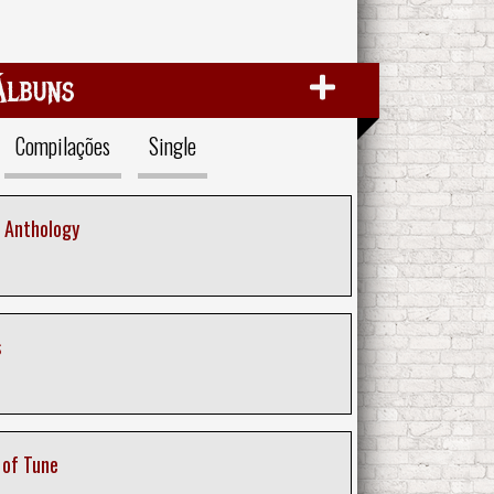
Álbuns
Compilações
Single
 Anthology
s
 of Tune