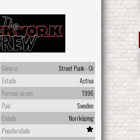
Género
Street Punk - Oi
Estado
Activa
Formou-se em
1996
País
Sweden
Cidade
Norrköping
Popularidade