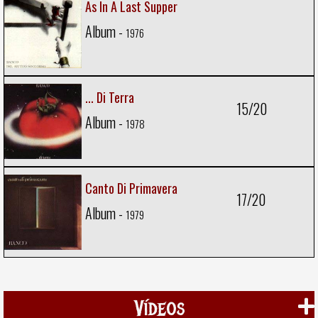
As In A Last Supper
Album -
1976
... Di Terra
15/20
Album -
1978
Canto Di Primavera
17/20
Album -
1979
Vídeos