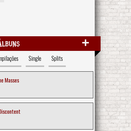
Álbuns
pilações
Single
Splits
he Masses
Discontent