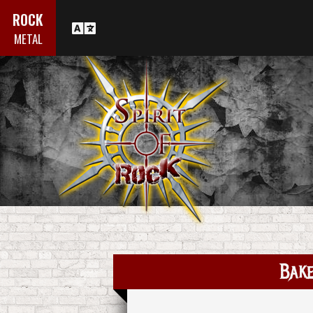
ROCK
METAL
Bak