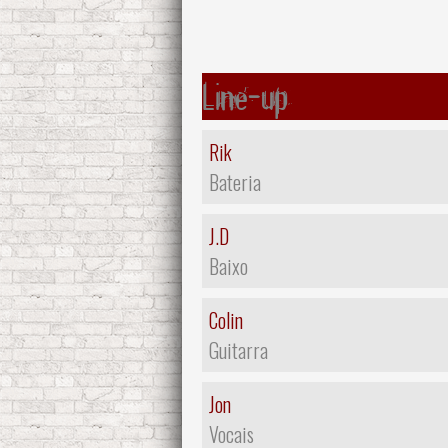
Line-up
Rik
Bateria
J.D
Baixo
Colin
Guitarra
Jon
Vocais