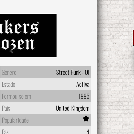
Género
Street Punk - Oi
Estado
Activa
Formou-se em
1995
País
United-Kingdom
Popularidade
Fãs
4