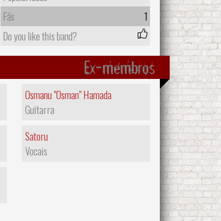
Fãs
1
Do you like this band?
Ex-membros
Osmanu "Osman" Hamada
Guitarra
Satoru
Vocais