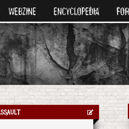
WEBZINE
ENCYCLOPEDIA
FO
ssault