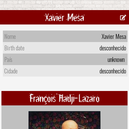
Xavier Mesa
Nome
Xavier Mesa
Birth date
desconhecido
País
unknown
Cidade
desconhecido
François Hadji-Lazaro