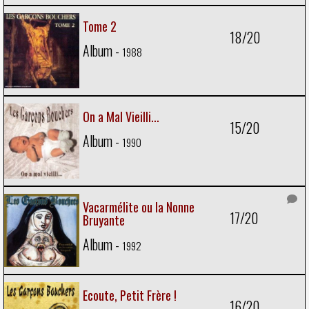
Tome 2
18/20
Album -
1988
On a Mal Vieilli...
15/20
Album -
1990
Vacarmélite ou la Nonne
17/20
Bruyante
Album -
1992
Ecoute, Petit Frère !
16/20