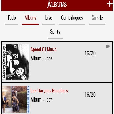
Álbuns
Tudo
Álbuns
Live
Compilações
Single
Splits
Speed Oï Music
16/20
Album -
1986
Les Garçons Bouchers
16/20
Album -
1987