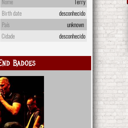
Nome
Terry
Birth date
desconhecido
País
unknown
Cidade
desconhecido
End Badoes