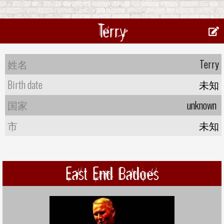
Terry
姓名
Terry
Birth date
未知
国家
unknown
市
未知
East End Badoes