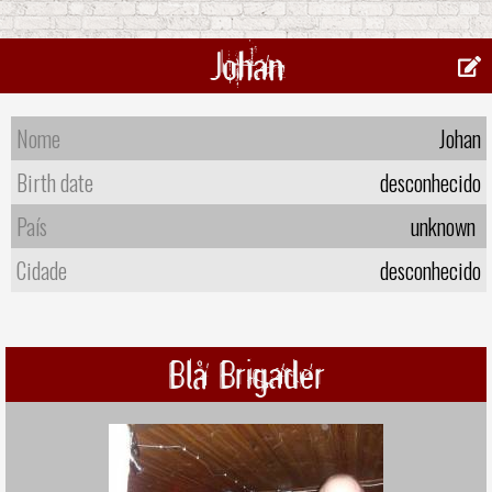
Johan
Nome
Johan
Birth date
desconhecido
País
unknown
Cidade
desconhecido
Blå Brigader