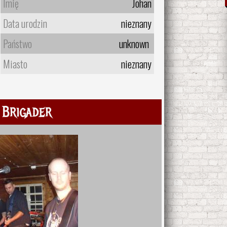
Imię
Johan
Data urodzin
nieznany
Państwo
unknown
Miasto
nieznany
 Brigader