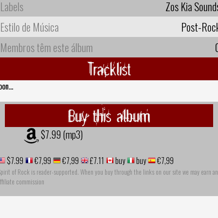
Labels
Zos Kia Sound
Estilo de Música
Post-Roc
Membros têm este álbum
Tracklist
oon...
Buy this album
$7.99 (mp3)
$7.99
€7,99
€7,99
£7.11
buy
buy
€7,99
pirit of Rock is reader-supported. When you buy through the links on our site we may earn an
ffiliate commission