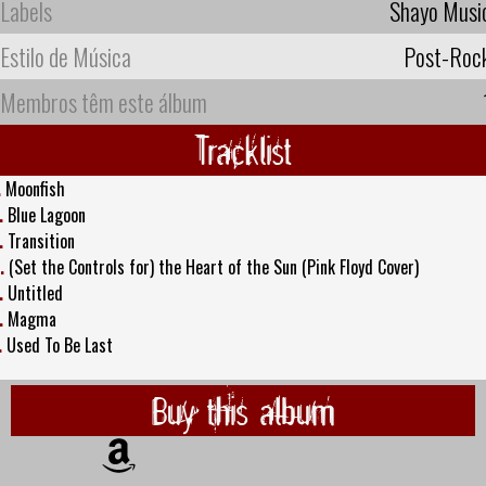
Labels
Shayo Musi
Estilo de Música
Post-Roc
Membros têm este álbum
Tracklist
.
Moonfish
.
Blue Lagoon
.
Transition
.
(Set the Controls for) the Heart of the Sun (Pink Floyd Cover)
.
Untitled
.
Magma
.
Used To Be Last
Buy this album