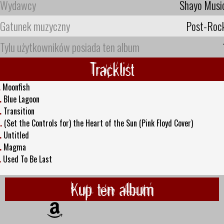
Wydawcy
Shayo Musi
Gatunek muzyczny
Post-Roc
Tylu użytkowników posiada ten album
Tracklist
.
Moonfish
.
Blue Lagoon
.
Transition
.
(Set the Controls for) the Heart of the Sun (Pink Floyd Cover)
.
Untitled
.
Magma
.
Used To Be Last
Kup ten album