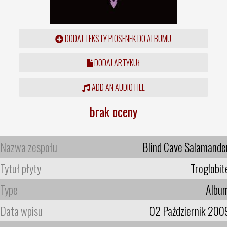
DODAJ TEKSTY PIOSENEK DO ALBUMU
DODAJ ARTYKUŁ
ADD AN AUDIO FILE
brak oceny
Nazwa zespołu
Blind Cave Salamande
Tytuł płyty
Troglobit
Type
Albu
Data wpisu
02 Październik 200