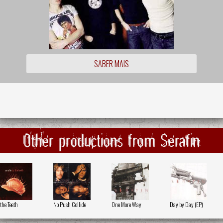
SABER MAIS
Other productions from Serafin
 the Teeth
No Push Collide
One More Way
Day by Day (EP)