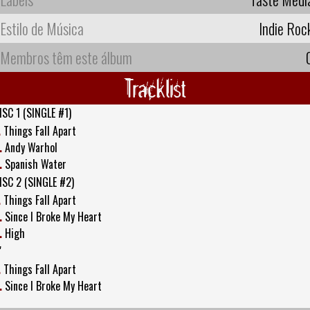
Estilo de Música
Indie Roc
Membros têm este álbum
Tracklist
ISC 1 (SINGLE #1)
.
Things Fall Apart
.
Andy Warhol
.
Spanish Water
ISC 2 (SINGLE #2)
.
Things Fall Apart
.
Since I Broke My Heart
.
High
"
.
Things Fall Apart
.
Since I Broke My Heart