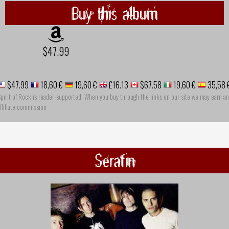
Buy this album
$47.99
$47.99
18,60 €
19,60 €
£16.13
$67.58
19,60 €
35,58 
pirit of Rock is reader-supported. When you buy through the links on our site we may earn an
ffiliate commission
Serafin