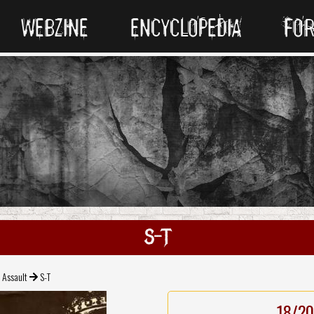
WEBZINE
ENCYCLOPEDIA
FO
S-T
Assault
S-T
18/20