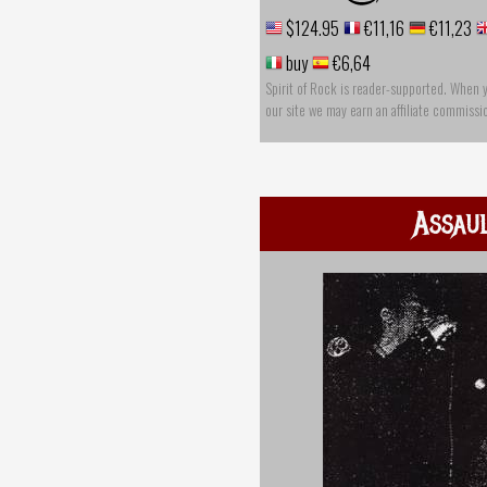
$124.95
€11,16
€11,23
buy
€6,64
Spirit of Rock is reader-supported. When 
our site we may earn an affiliate commissi
Assau