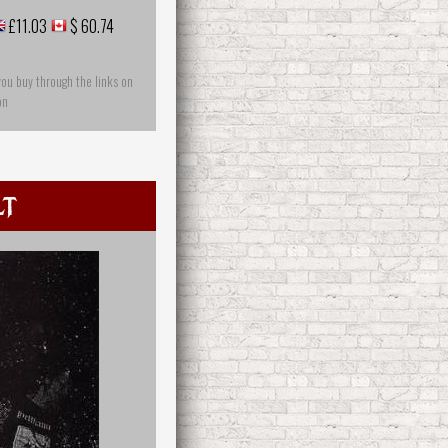
£11.03
$ 60.74
you buy through the links on
on
lt