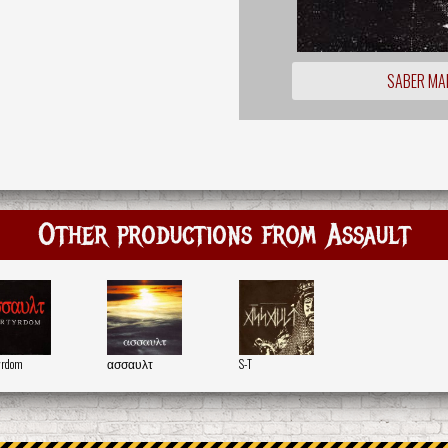
SABER MA
Other productions from Assault
yrdom
ασσαυλτ
S-T