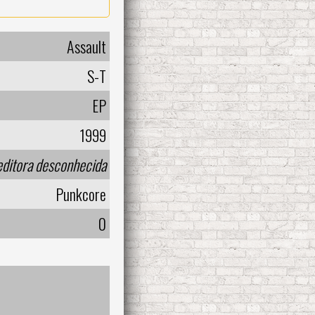
Assault
S-T
EP
1999
editora desconhecida
Punkcore
0