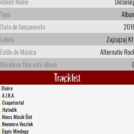
Album Name
Dicsősé
Type
Albu
Data de lançamento
201
Labels
Zajzajzaj Kf
Estilo de Música
Alternativ Roc
Membros têm este álbum
Tracklist
.
Elsőre
.
A.J.K.A.
.
Csapatostul
.
Hatodik
.
Nincs Másik Élet
.
Nevemre Veszlek
.
Úgyis Mindegy