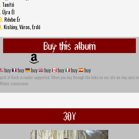
.
Tanító
.
Újra Él
0.
Révbe Ér
1.
Kislány, Város, Erdő
Buy this album
buy
buy
buy
buy
buy
buy
buy
pirit of Rock is reader-supported. When you buy through the links on our site we may earn an
ffiliate commission
30Y