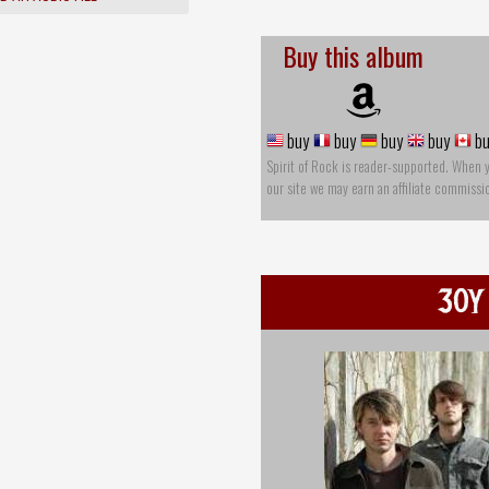
Buy this album
buy
buy
buy
buy
bu
Spirit of Rock is reader-supported. When 
our site we may earn an affiliate commissi
30Y