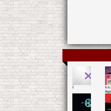
X
Ki Az
Megöl