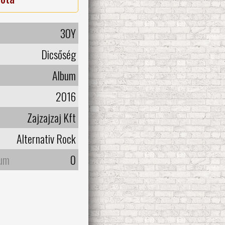
30Y
Dicsőség
Album
2016
Zajzajzaj Kft
Alternativ Rock
bum
0