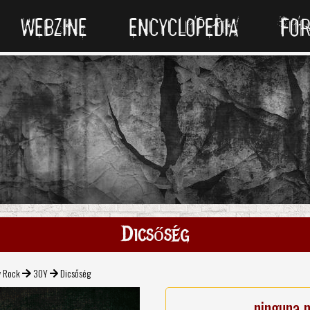
WEBZINE
ENCYCLOPEDIA
FO
Dicsőség
v Rock
30Y
Dicsőség
ninguna 