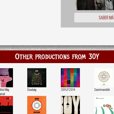
SABER MÁ
Other productions from 30Y
 Akit Még
Dicsőség
30Y.LP.2014
Szentimentálé
elnél