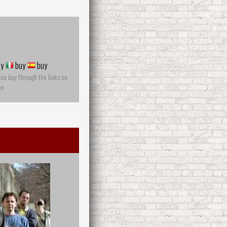
y
buy
buy
you buy through the links on
on