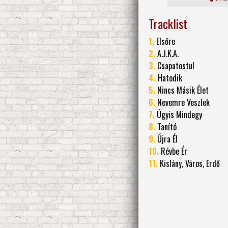
Tracklist
1.
Elsőre
2.
A.J.K.A.
3.
Csapatostul
4.
Hatodik
5.
Nincs Másik Élet
6.
Nevemre Veszlek
7.
Úgyis Mindegy
8.
Tanító
9.
Újra Él
10.
Révbe Ér
11.
Kislány, Város, Erdő