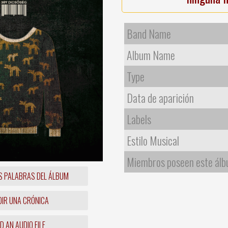
Band Name
Album Name
Type
Data de aparición
Labels
Estilo Musical
Miembros poseen este ál
S PALABRAS DEL ÁLBUM
IR UNA CRÓNICA
 AN AUDIO FILE