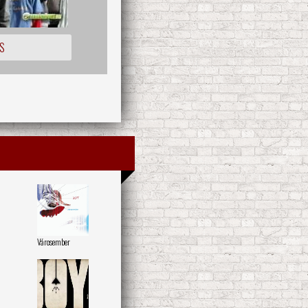
S
Városember