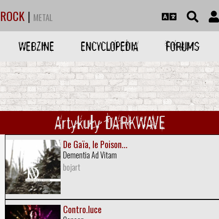
ROCK
|
METAL
WEBZINE
ENCYCLOPEDIA
FORUMS
Artykuły DARKWAVE
De Gaïa, le Poison...
Dementia Ad Vitam
bojart
Contro.luce