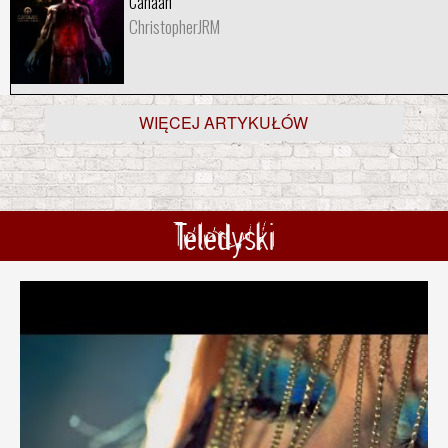
Canaan
ChristopherJRM
WIĘCEJ ARTYKUŁÓW
Teledyski