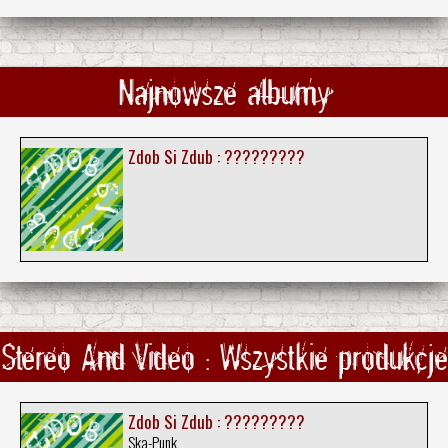
Najnowsze albumy
Zdob Si Zdub : ?????????
Stereo And Video : Wszystkie produkcje
Zdob Si Zdub : ?????????
Ska-Punk