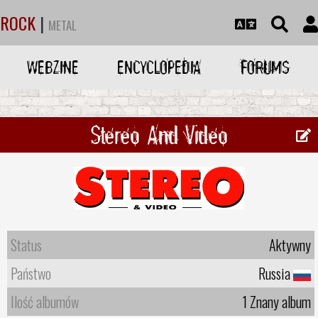
ROCK
|
METAL
WEBZINE
ENCYCLOPEDIA
FORUMS
Stereo And Video
Status
Aktywny
Państwo
Russia
Ilość albumów
1 Znany album