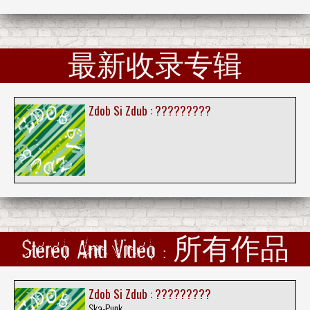
最新收录专辑
Zdob Si Zdub : ?????????
Stereo And Video : 所有作品
Zdob Si Zdub : ?????????
Ska-Punk