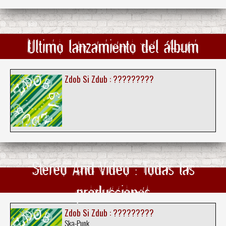
Ultimo lanzamiento del álbum
Zdob Si Zdub : ?????????
Stereo And Video : Todas las
producciones
Zdob Si Zdub : ?????????
Ska-Punk