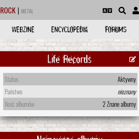
ROCK
|
METAL
WEBZINE
ENCYCLOPEDIA
FORUMS
Life Records
Status
Aktywny
Państwo
nieznany
Ilość albumów
2 Znane albumy