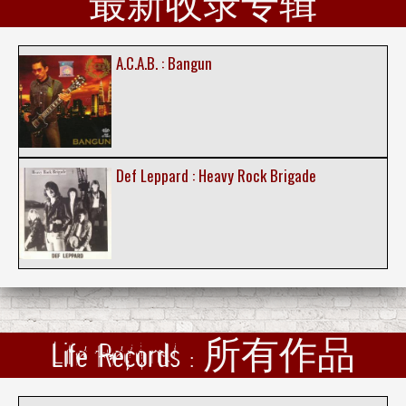
最新收录专辑
A.C.A.B. : Bangun
Def Leppard : Heavy Rock Brigade
Life Records : 所有作品