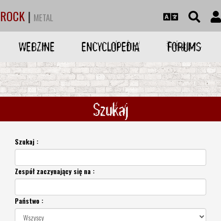
ROCK
|
METAL
WEBZINE
ENCYCLOPEDIA
FORUMS
Szukaj
Szukaj :
Zespół zaczynający się na :
Państwo :