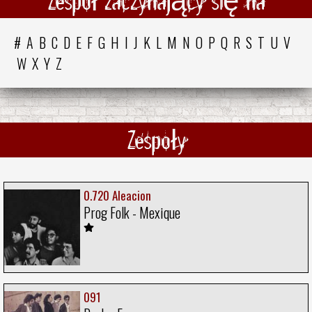
Zespół zaczynający się na
#
A
B
C
D
E
F
G
H
I
J
K
L
M
N
O
P
Q
R
S
T
U
V
W
X
Y
Z
Zespoły
0.720 Aleacion
Prog Folk - Mexique
091