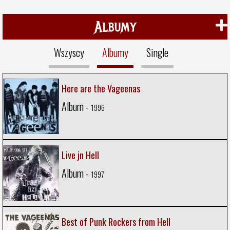
Albumy
Wszyscy
Albumy
Single
Here are the Vageenas
Album -
1996
Live jn Hell
Album -
1997
Best of Punk Rockers from Hell