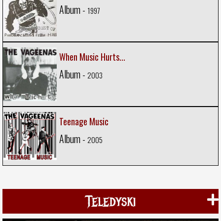
Album -
1997
When Music Hurts...
Album -
2003
Teenage Music
Album -
2005
Teledyski