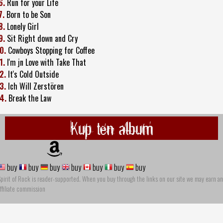
6.
Run for your Life
7.
Born to be Son
8.
Lonely Girl
9.
Sit Right down and Cry
0.
Cowboys Stopping for Coffee
1.
I'm jn Love with Take That
2.
It's Cold Outside
3.
Ich Will Zerstören
4.
Break the Law
Kup ten album
buy
buy
buy
buy
buy
buy
buy
pirit of Rock is reader-supported. When you buy through the links on our site we may earn an
ffiliate commission