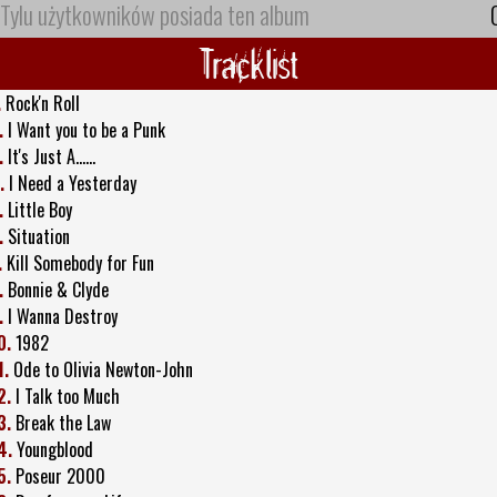
Tylu użytkowników posiada ten album
Tracklist
.
Rock'n Roll
.
I Want you to be a Punk
.
It's Just A......
.
I Need a Yesterday
.
Little Boy
.
Situation
.
Kill Somebody for Fun
.
Bonnie & Clyde
.
I Wanna Destroy
0.
1982
1.
Ode to Olivia Newton-John
2.
I Talk too Much
3.
Break the Law
4.
Youngblood
5.
Poseur 2000