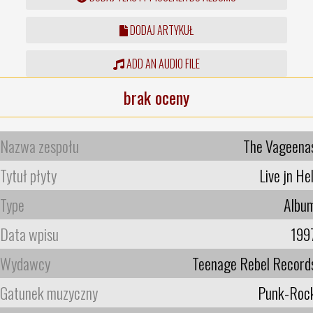
DODAJ ARTYKUŁ
ADD AN AUDIO FILE
brak oceny
Nazwa zespołu
The Vageena
Tytuł płyty
Live jn Hel
Type
Albu
Data wpisu
199
Wydawcy
Teenage Rebel Record
Gatunek muzyczny
Punk-Roc