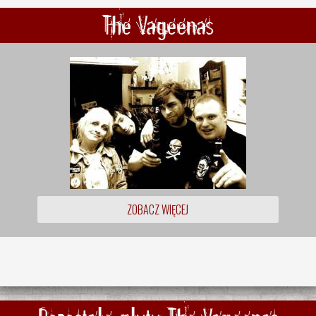
The Vageenas
ZOBACZ WIĘCEJ