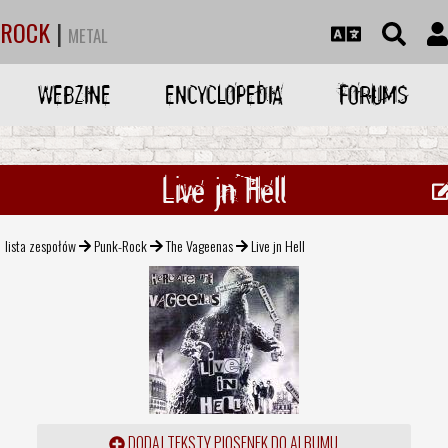
ROCK
|
METAL
WEBZINE
ENCYCLOPEDIA
FORUMS
Live jn Hell
lista zespołów
Punk-Rock
The Vageenas
Live jn Hell
DODAJ TEKSTY PIOSENEK DO ALBUMU