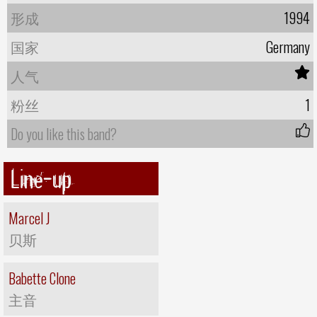
形成
1994
国家
Germany
人气
粉丝
1
Do you like this band?
Line-up
Marcel J
贝斯
Babette Clone
主音