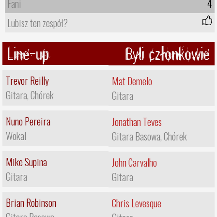
Fani
4
Lubisz ten zespół?
Line-up
Byli członkowie
Trevor Reilly
Mat Demelo
Gitara, Chórek
Gitara
Nuno Pereira
Jonathan Teves
Wokal
Gitara Basowa, Chórek
Mike Supina
John Carvalho
Gitara
Gitara
Brian Robinson
Chris Levesque
Gitara Basowa