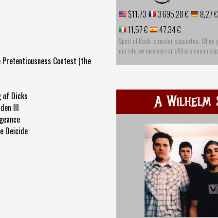
$11.73
3 695,28 €
8,27 €
11,57 €
47,34 €
Spirit of Rock is reader-supported. When 
our site we may earn an affiliate commissi
e Pretentiousness Contest (the
g of Dicks
A Wilhelm 
den III
ngeance
re Deicide