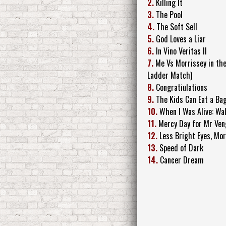
2.
Killing It
3.
The Pool
4.
The Soft Sell
5.
God Loves a Liar
6.
In Vino Veritas II
7.
Me Vs Morrissey in th
Ladder Match)
8.
Congratiulations
9.
The Kids Can Eat a Ba
10.
When I Was Alive: Wal
11.
Mercy Day for Mr Ve
12.
Less Bright Eyes, Mo
13.
Speed of Dark
14.
Cancer Dream