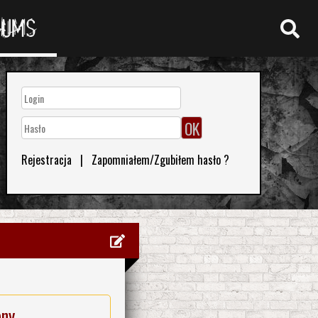
RUMS
Rejestracja
|
Zapomniałem/Zgubiłem hasło ?
eny