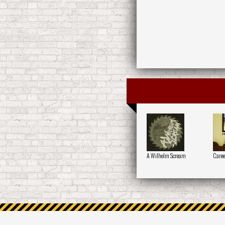
A Wilhelm Scream
Caree