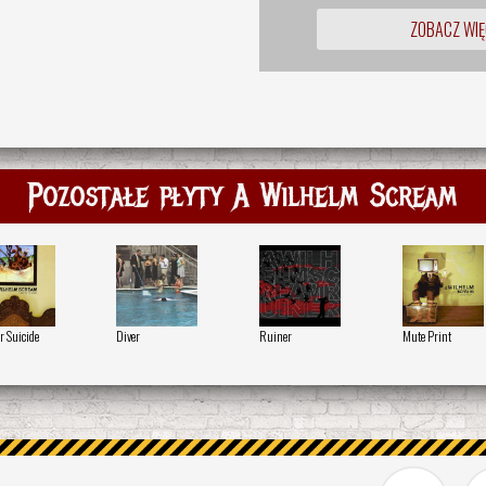
ZOBACZ WIĘ
Pozostałe płyty A Wilhelm Scream
r Suicide
Diver
Ruiner
Mute Print