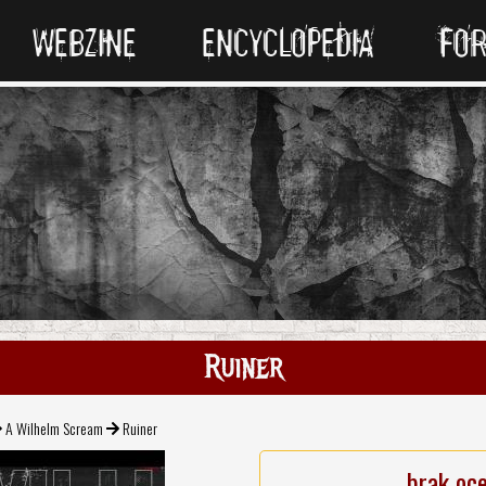
WEBZINE
ENCYCLOPEDIA
FO
Ruiner
A Wilhelm Scream
Ruiner
brak oc