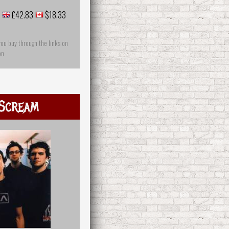
£42.83
$18.33
you buy through the links on
on
Scream