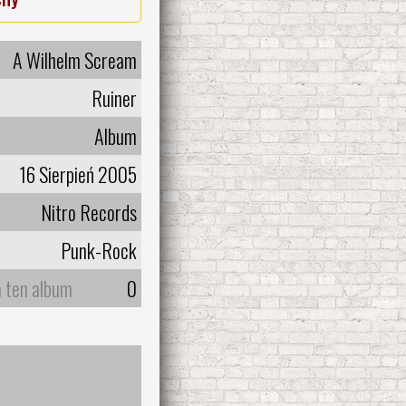
A Wilhelm Scream
Ruiner
Album
16 Sierpień 2005
Nitro Records
Punk-Rock
a ten album
0