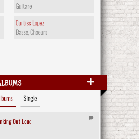
Guitare
Curtiss Lopez
Basse, Choeurs
Albums
lbums
Single
inking Out Loud