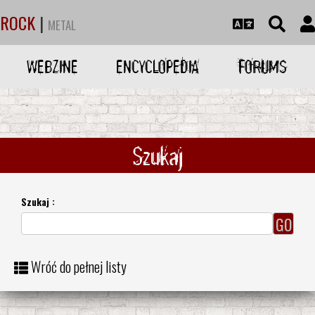
ROCK
|
METAL
WEBZINE
ENCYCLOPEDIA
FORUMS
Szukaj
Szukaj :
Wróć do pełnej listy