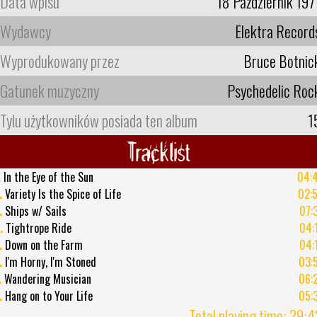
Data wpisu
18 Październik 197
Wydawcy
Elektra Record
Wyprodukowany przez
Bruce Botnic
Gatunek muzyczny
Psychedelic Roc
Tylu użytkowników posiada ten album
1
Tracklist
.
In the Eye of the Sun
04:
.
Variety Is the Spice of Life
02:
.
Ships w/ Sails
07:
.
Tightrope Ride
04:
.
Down on the Farm
04:
.
I'm Horny, I'm Stoned
03:
.
Wandering Musician
06:
.
Hang on to Your Life
05:
Total playing time: 39: