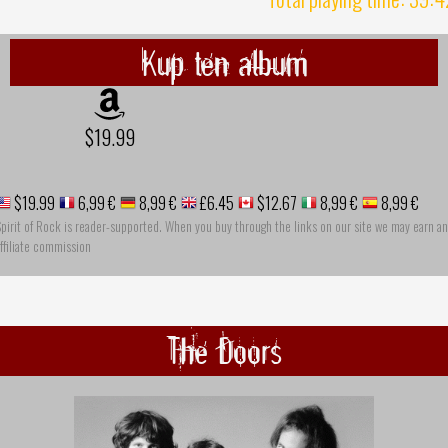
Kup ten album
$19.99
$19.99
6,99 €
8,99 €
£6.45
$12.67
8,99 €
8,99 €
pirit of Rock is reader-supported. When you buy through the links on our site we may earn an
ffiliate commission
The Doors