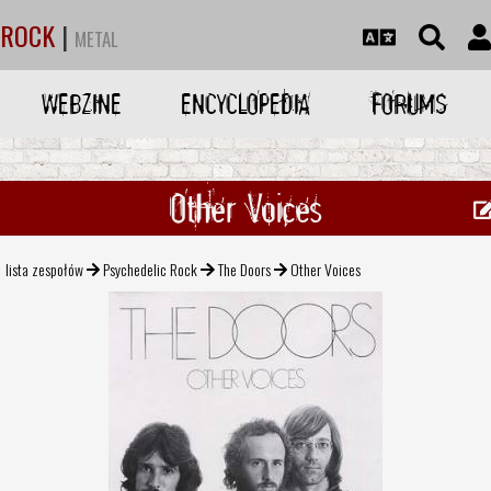
ROCK
|
METAL
WEBZINE
ENCYCLOPEDIA
FORUMS
Other Voices
lista zespołów
Psychedelic Rock
The Doors
Other Voices