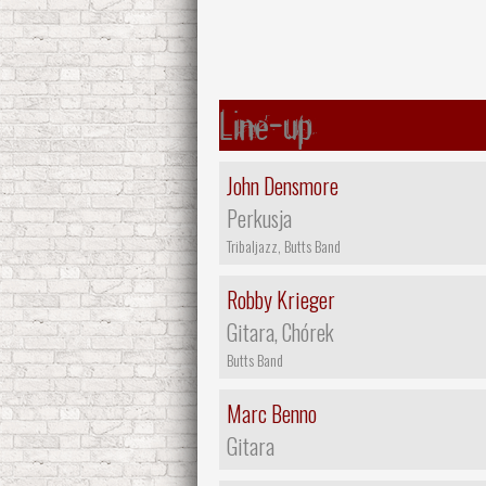
Line-up
John Densmore
Perkusja
Tribaljazz, Butts Band
Robby Krieger
Gitara, Chórek
Butts Band
Marc Benno
Gitara