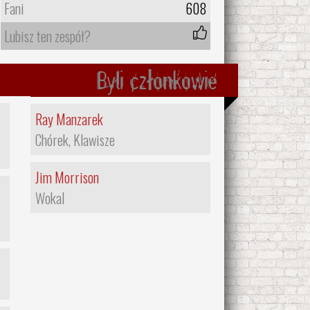
Fani
608
Lubisz ten zespół?
Byli członkowie
Ray Manzarek
Chórek, Klawisze
Jim Morrison
Wokal