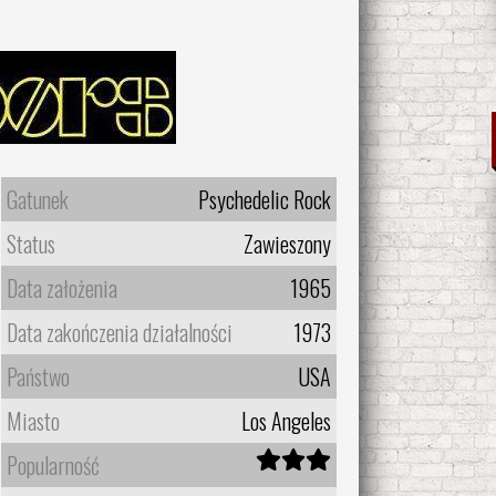
Gatunek
Psychedelic Rock
Status
Zawieszony
Data założenia
1965
Data zakończenia działalności
1973
Państwo
USA
Miasto
Los Angeles
Popularność