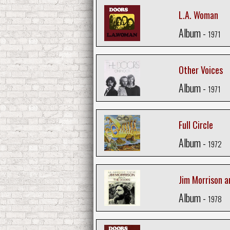
L.A. Woman
Album -
1971
Other Voices
Album -
1971
Full Circle
Album -
1972
Jim Morrison a
Album -
1978