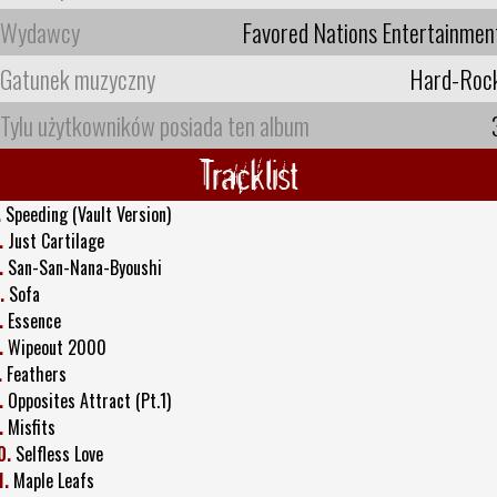
Wydawcy
Favored Nations Entertainmen
Gatunek muzyczny
Hard-Roc
Tylu użytkowników posiada ten album
Tracklist
.
Speeding (Vault Version)
.
Just Cartilage
.
San-San-Nana-Byoushi
.
Sofa
.
Essence
.
Wipeout 2000
.
Feathers
.
Opposites Attract (Pt.1)
.
Misfits
0.
Selfless Love
1.
Maple Leafs