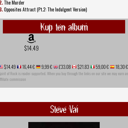
2.
The Murder
3.
Opposites Attract (Pt.2: The Indulgent Version)
Kup ten album
$14.49
$14.49
16,44 €
9,99 €
£33.08
$21.83
59,00 €
18,30 €
pirit of Rock is reader-supported. When you buy through the links on our site we may earn an
ffiliate commission
Steve Vai