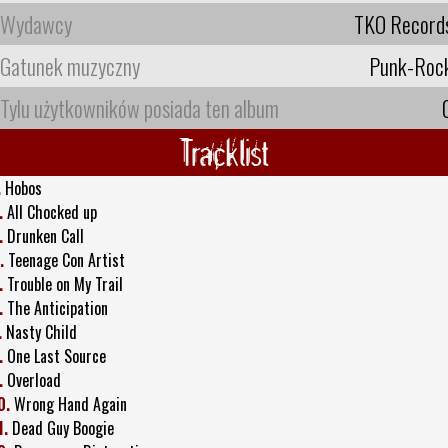
Wydawcy
TKO Record
Gatunek muzyczny
Punk-Roc
Tylu użytkowników posiada ten album
Tracklist
.
Hobos
.
All Chocked up
.
Drunken Call
.
Teenage Con Artist
.
Trouble on My Trail
.
The Anticipation
.
Nasty Child
.
One Last Source
.
Overload
0.
Wrong Hand Again
1.
Dead Guy Boogie