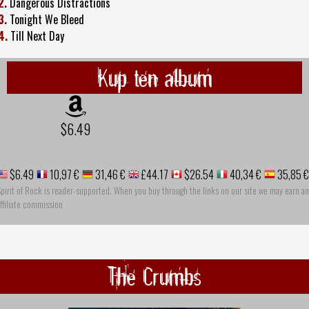
2.
Dangerous Distractions
3.
Tonight We Bleed
4.
Till Next Day
Kup ten album
$6.49
$6.49
10,97 €
31,46 €
£44.17
$26.54
40,34 €
35,85 €
pirit of Rock is reader-supported. When you buy through the links on our site we may earn an
ffiliate commission
The Crumbs