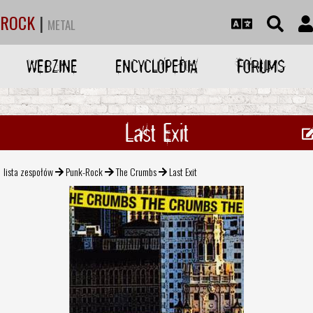
ROCK
|
METAL
WEBZINE
ENCYCLOPEDIA
FORUMS
Last Exit
lista zespołów
Punk-Rock
The Crumbs
Last Exit