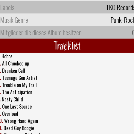
Labels
TKO Record
Musik Genre
Punk-Roc
Mitglieder die dieses Album besitzen
Tracklist
.
Hobos
.
All Chocked up
.
Drunken Call
.
Teenage Con Artist
.
Trouble on My Trail
.
The Anticipation
.
Nasty Child
.
One Last Source
.
Overload
0.
Wrong Hand Again
1.
Dead Guy Boogie