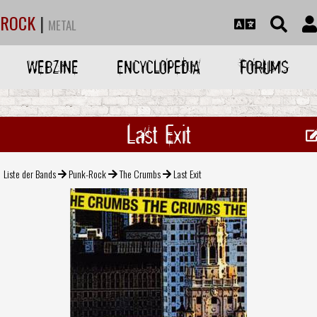
ROCK
|
METAL
WEBZINE
ENCYCLOPEDIA
FORUMS
Last Exit
Liste der Bands
Punk-Rock
The Crumbs
Last Exit