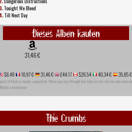
2.
Dangerous Distractions
3.
Tonight We Bleed
4.
Till Next Day
Dieses Alben kaufen
31,46 €
$6.49
10,97 €
31,46 €
£44.17
$26.54
40,34 €
35,85 €
pirit of Rock is reader-supported. When you buy through the links on our site we may earn an
ffiliate commission
The Crumbs