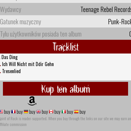
Wydawcy
Teenage Rebel Record
Gatunek muzyczny
Punk-Roc
Tylu użytkowników posiada ten album
Tracklist
.
Das Ding
.
Ich Will Nicht mit Ddir Gehn
.
Tresenlied
Kup ten album
buy
buy
buy
buy
buy
buy
buy
pirit of Rock is reader-supported. When you buy through the links on our site we may earn an
ffiliate commission