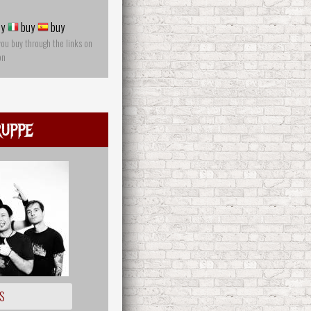
y
buy
buy
you buy through the links on
on
uppe
S