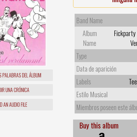
Band Name
Album
Fickparty
Name
Ve
Type
Data de aparición
S PALABRAS DEL ÁLBUM
Labels
Tee
IR UNA CRÓNICA
Estilo Musical
 AN AUDIO FILE
Miembros poseen este ál
Buy this album