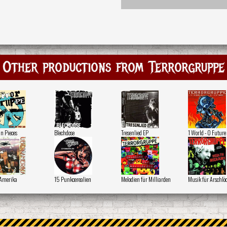
Other productions from Terrorgruppe
in Pieces
Blechdose
Tresenlied EP
1 World - 0 Future
Amerika
15 Punkcerealien
Melodien für Milliarden
Musik für Arschlö