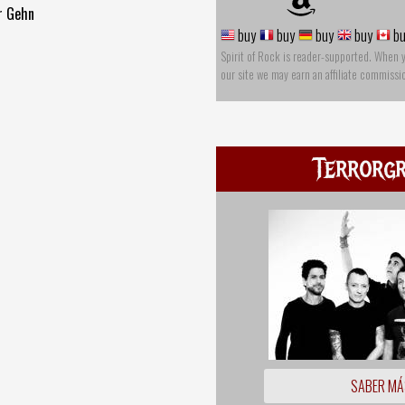
ir Gehn
buy
buy
buy
buy
bu
Spirit of Rock is reader-supported. When 
our site we may earn an affiliate commissi
Terrorgr
SABER MÁ