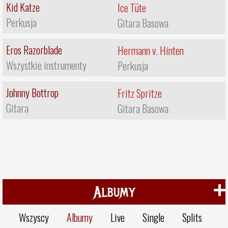
Kid Katze
Ice Tüte
Perkusja
Gitara Basowa
Eros Razorblade
Hermann v. Hinten
Wszystkie instrumenty
Perkusja
Johnny Bottrop
Fritz Spritze
Gitara
Gitara Basowa
Albumy
Wszyscy
Albumy
Live
Single
Splits