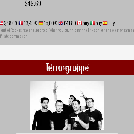
$48.69
$48.69
13,49 €
15,00 €
£41.89
buy
buy
buy
pirit of Rock is reader-supported. When you buy through the links on our site we may earn an
ffiliate commission
Terrorgruppe