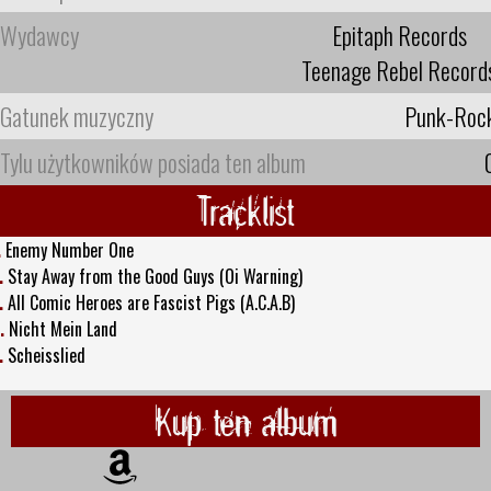
Wydawcy
Epitaph Records
Teenage Rebel Record
Gatunek muzyczny
Punk-Roc
Tylu użytkowników posiada ten album
Tracklist
.
Enemy Number One
.
Stay Away from the Good Guys (Oi Warning)
.
All Comic Heroes are Fascist Pigs (A.C.A.B)
.
Nicht Mein Land
.
Scheisslied
Kup ten album