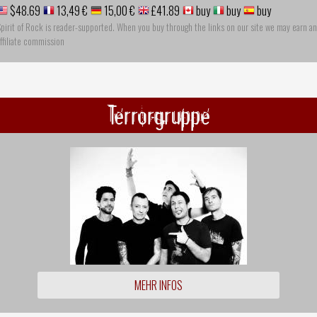
$48.69
13,49 €
15,00 €
£41.89
buy
buy
buy
pirit of Rock is reader-supported. When you buy through the links on our site we may earn an
ffiliate commission
Terrorgruppe
MEHR INFOS