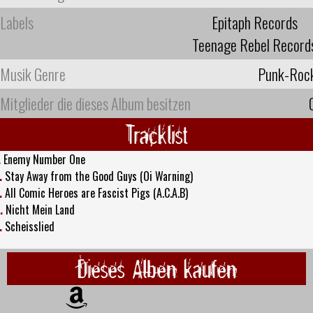
Labels
Epitaph Records
Teenage Rebel Record
Musik Genre
Punk-Roc
Mitglieder die dieses Album besitzen
Tracklist
.
Enemy Number One
.
Stay Away from the Good Guys (Oi Warning)
.
All Comic Heroes are Fascist Pigs (A.C.A.B)
.
Nicht Mein Land
.
Scheisslied
Dieses Alben kaufen