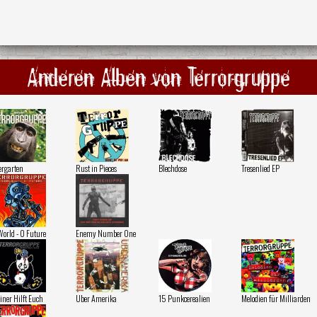
Anderen Alben von Terrorgruppe
ergarten
Rust in Pieces
Blechdose
Tresenlied EP
World - 0 Future
Enemy Number One
iner Hilft Euch
Uber Amerika
15 Punkcerealien
Melodien für Milliarden