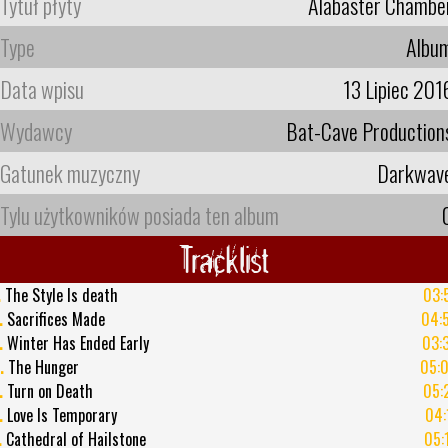
Tytuł płyty
Alabaster Chambe
Type
Albu
Data wpisu
13 Lipiec 201
Wydawcy
Bat-Cave Production
Gatunek muzyczny
Darkwav
Tylu użytkowników posiada ten album
Tracklist
.
The Style Is death
03:
.
Sacrifices Made
04:
.
Winter Has Ended Early
03:
.
The Hunger
05:
.
Turn on Death
05:
.
Love Is Temporary
04:
.
Cathedral of Hailstone
05: