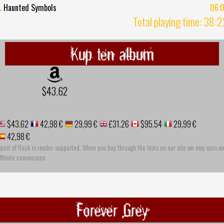
.
Haunted Symbols
06:
Total playing time: 38:
Kup ten album
$43.62
$43.62
42,98 €
29,99 €
£31.26
$95.54
29,99 €
42,98 €
pirit of Rock is reader-supported. When you buy through the links on our site we may earn an
ffiliate commission
Forever Grey