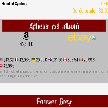
.
Haunted Symbols
06:
Durée totale : 38:
Acheter cet album
42,98 €
$43.62
42,98 €
29,99 €
£31.26
$95.54
29,99 €
42,98 €
pirit of Rock est soutenu par ses lecteurs. Quand vous achetez via nos liens commerciaux, le
site peut gagner une commission
Forever Grey