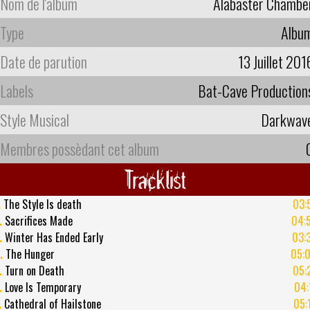
Nom de l'album
Alabaster Chambe
Type
Albu
Date de parution
13 Juillet 201
Labels
Bat-Cave Production
Style Musical
Darkwav
Membres possèdant cet album
Tracklist
.
The Style Is death
03:
.
Sacrifices Made
04:
.
Winter Has Ended Early
03:
.
The Hunger
05:
.
Turn on Death
05:
.
Love Is Temporary
04:
.
Cathedral of Hailstone
05: