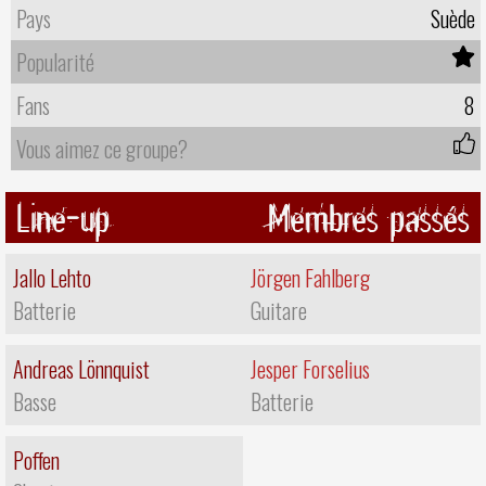
Pays
Suède
Popularité
Fans
8
Vous aimez ce groupe?
Line-up
Membres passés
Jallo Lehto
Jörgen Fahlberg
Batterie
Guitare
Andreas Lönnquist
Jesper Forselius
Basse
Batterie
Poffen