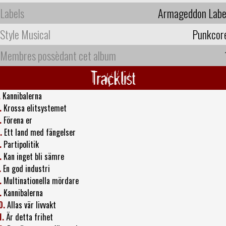
Labels
Armageddon Labe
Style Musical
Punkcor
Membres possèdant cet album
Tracklist
.
Kannibalerna
.
Krossa elitsystemet
.
Förena er
.
Ett land med fängelser
.
Partipolitik
.
Kan inget bli sämre
.
En god industri
.
Multinationella mördare
.
Kannibalerna
0.
Allas vär livvakt
1.
Är detta frihet