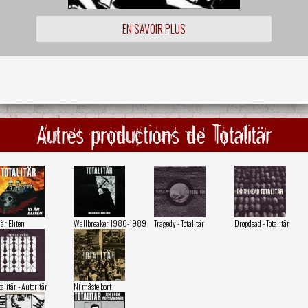
EN SAVOIR PLUS
Autres productions de Totalitär
 är Eliten
Wallbreaker 1986-1989
Tragedy - Totalitär
Dropdead - Totalitär
talitär - Autoritär
Ni måste bort