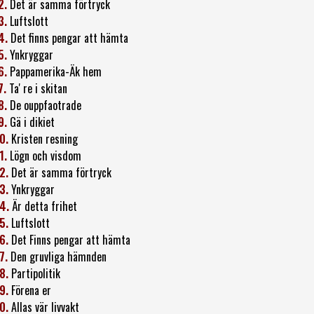
2.
Det är samma förtryck
3.
Luftslott
4.
Det finns pengar att hämta
5.
Ynkryggar
6.
Pappamerika-Äk hem
7.
Ta' re i skitan
8.
De ouppfaotrade
9.
Gä i dikiet
0.
Kristen resning
1.
Lögn och visdom
2.
Det är samma förtryck
3.
Ynkryggar
4.
Är detta frihet
5.
Luftslott
6.
Det Finns pengar att hämta
7.
Den gruvliga hämnden
8.
Partipolitik
9.
Förena er
0.
Allas vär livvakt