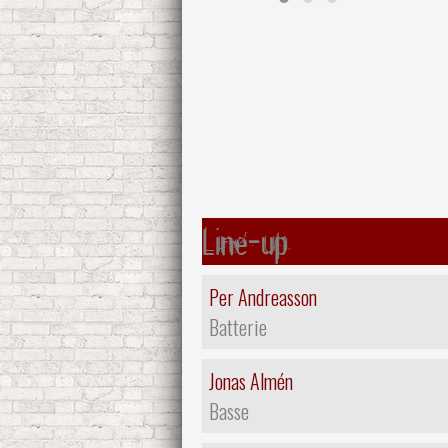
Line-up
Per Andreasson
Batterie
Jonas Almén
Basse