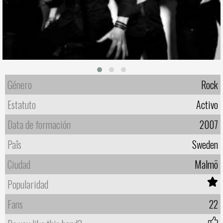
Género
Rock
Estatuto
Activo
Data de formación
2007
Paîs
Sweden
Ciudad
Malmö
Popularidad
Fans
22