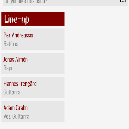
Do you like this band?
Line-up
Per Andreasson
Batéria
Jonas Almén
Bajo
Hannes Irengård
Guitarra
Adam Grahn
Voz, Guitarra