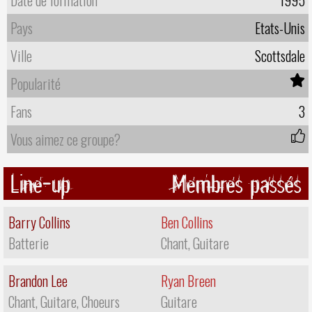
Date de formation
1995
Pays
Etats-Unis
Ville
Scottsdale
Popularité
Fans
3
Vous aimez ce groupe?
Line-up
Membres passés
Barry Collins
Ben Collins
Batterie
Chant, Guitare
Brandon Lee
Ryan Breen
Chant, Guitare, Choeurs
Guitare