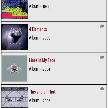
Album -
1996
4 Elements
Album -
2000
Lines in My Face
Album -
2004
This and of That
Album -
2006