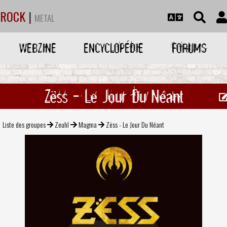
ROCK
|
METAL
WEBZINE
ENCYCLOPÉDIE
FORUMS
Zëss - Le Jour Du Néant
Liste des groupes
Zeuhl
Magma
Zëss - Le Jour Du Néant