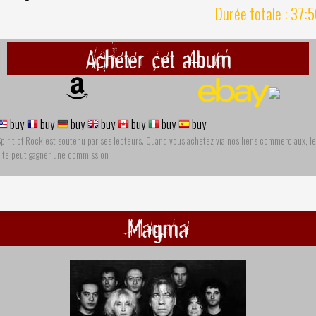
Durée totale : 37:
Acheter cet album
buy
buy
buy
buy
buy
buy
buy
pirit of Rock est soutenu par ses lecteurs. Quand vous achetez via nos liens commerciaux, le
site peut gagner une commission
Magma