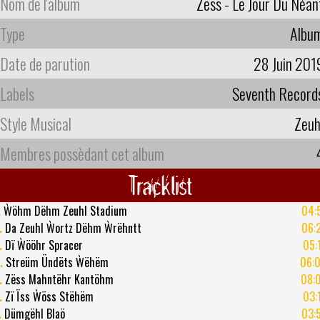
Nom de l'album
Zëss - Le Jour Du Néan
Type
Albu
Date de parution
28 Juin 201
Labels
Seventh Record
Style Musical
Zeuh
Membres possèdant cet album
Tracklist
.
Ẁöhm Dëhm Zeuhl Stadium
04:
.
Da Zeuhl Ẁortz Dëhm Ẁrëhntt
06:
.
Dï Ẁööhr Spracer
05:
.
Streüm Ündëts Ẁëhëm
06:
.
Zëss Mahntëhr Kantöhm
08:
.
Zï Ïss Ẁöss Stëhëm
03:
.
Dümgëhl Blaö
03: