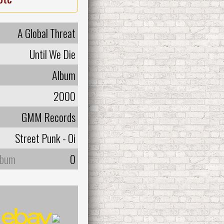
A Global Threat
Until We Die
Album
2000
GMM Records
Street Punk - Oi
lbum
0