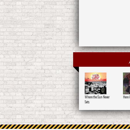
Where the Sun Never
Here 
Sets