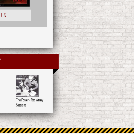
LUS
t
The Power - Red Army
Sessions