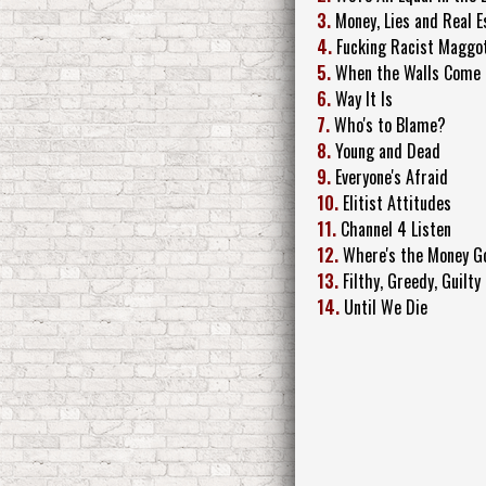
3.
Money, Lies and Real E
4.
Fucking Racist Maggo
5.
When the Walls Come 
6.
Way It Is
7.
Who's to Blame?
8.
Young and Dead
9.
Everyone's Afraid
10.
Elitist Attitudes
11.
Channel 4 Listen
12.
Where's the Money G
13.
Filthy, Greedy, Guilty
14.
Until We Die