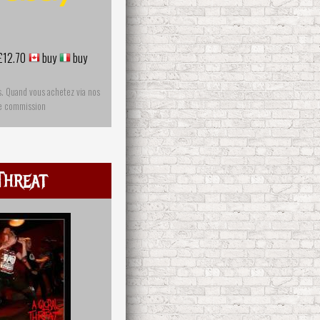
£12.70
buy
buy
s. Quand vous achetez via nos
ne commission
Threat