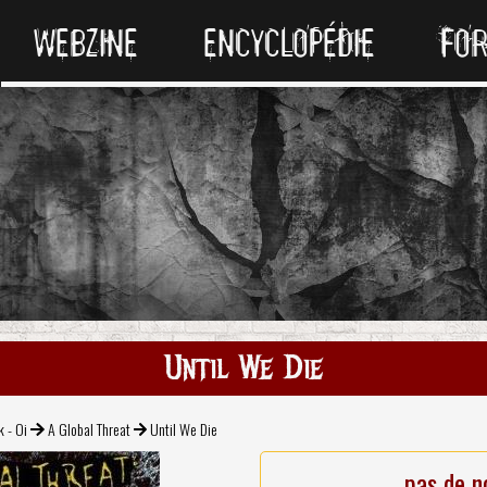
WEBZINE
ENCYCLOPÉDIE
FO
Until We Die
k - Oi
A Global Threat
Until We Die
pas de n