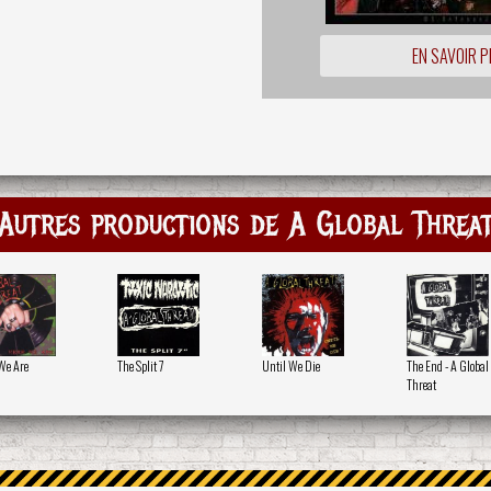
EN SAVOIR P
Autres productions de A Global Threa
We Are
The Split 7
Until We Die
The End - A Global
Threat