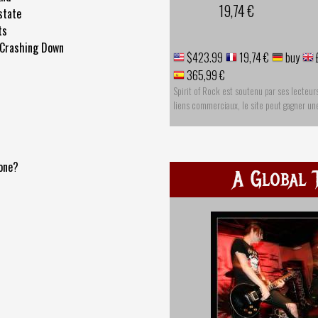
19,74 €
state
ts
Crashing Down
$423.99
19,74 €
buy
365,99 €
Spirit of Rock est soutenu par ses lecteur
liens commerciaux, le site peut gagner u
one?
A Global 